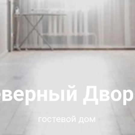
еверный Двор
гостевой дом