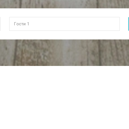
Гости
1
4 000
〒
/ сутки