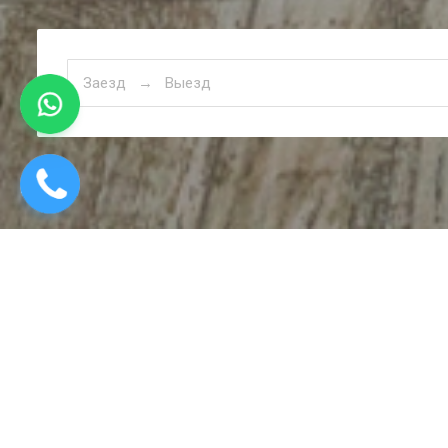
17 000
〒
/ сутки